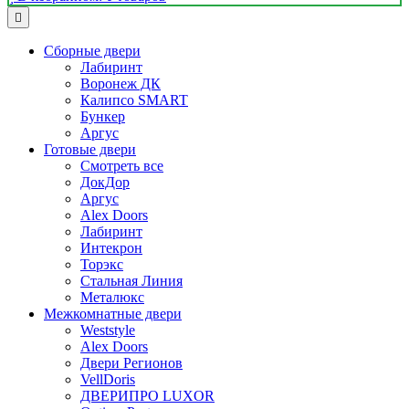
Сборные двери
Лабиринт
Воронеж ДК
Калипсо SMART
Бункер
Аргус
Готовые двери
Смотреть все
ДокДор
Аргус
Alex Doors
Лабиринт
Интекрон
Торэкс
Стальная Линия
Металюкс
Межкомнатные двери
Weststyle
Alex Doors
Двери Регионов
VellDoris
ДВЕРИПРО LUXOR