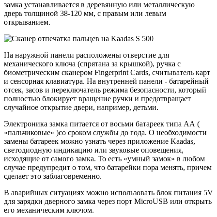
замка устанавливается в деревянную или металлическую
дверь толщиной 38-120 мм, с правым или левым
открыванием.
На наружной панели расположены отверстие для
механического ключа (спрятана за крышкой), ручка с
биометрическим сканером Fingerprint Cards, считыватель карт
и сенсорная клавиатура. На внутренней панели - батарейный
отсек, засов и переключатель режима безопасности, который
полностью блокирует вращение ручки и предотвращает
случайное открытие двери, например, детьми.
Электроника замка питается от восьми батареек типа АА (
«пальчиковые» )со сроком службы до года. О необходимости
замены батареек можно узнать через приложение Kaadas,
светодиодную индикацию или звуковые оповещения,
исходящие от самого замка. То есть «умный замок» в любом
случае предупредит о том, что батарейки пора менять, причем
сделает это заблаговременно.
В аварийных ситуациях можно использовать блок питания 5V
для зарядки дверного замка через порт MicroUSB или открыть
его механическим ключом.