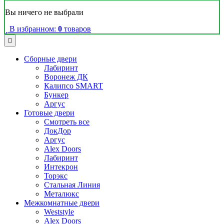
Вы ничего не выбрали
В избранном:
0
товаров
Сборные двери
Лабиринт
Воронеж ДК
Калипсо SMART
Бункер
Аргус
Готовые двери
Смотреть все
ДокДор
Аргус
Alex Doors
Лабиринт
Интекрон
Торэкс
Стальная Линия
Металюкс
Межкомнатные двери
Weststyle
Alex Doors