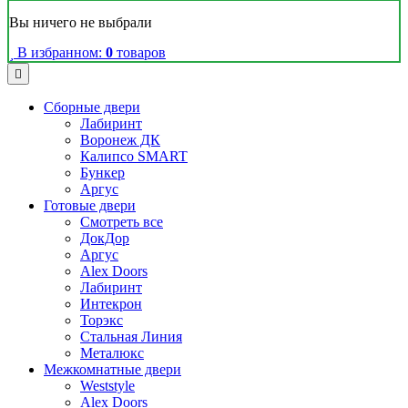
Вы ничего не выбрали
В избранном:
0
товаров
Сборные двери
Лабиринт
Воронеж ДК
Калипсо SMART
Бункер
Аргус
Готовые двери
Смотреть все
ДокДор
Аргус
Alex Doors
Лабиринт
Интекрон
Торэкс
Стальная Линия
Металюкс
Межкомнатные двери
Weststyle
Alex Doors