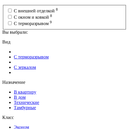
8
С внешней отделкой
8
С окном и ковкой
9
С терморазрывом
Вы выбрали:
Вид
С терморазрывом
С зеркалом
Назначение
В квартиру
В дом
Технические
Тамбурные
Класс
Эконом