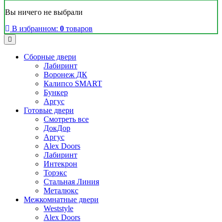
Вы ничего не выбрали
В избранном:
0
товаров
Сборные двери
Лабиринт
Воронеж ДК
Калипсо SMART
Бункер
Аргус
Готовые двери
Смотреть все
ДокДор
Аргус
Alex Doors
Лабиринт
Интекрон
Торэкс
Стальная Линия
Металюкс
Межкомнатные двери
Weststyle
Alex Doors