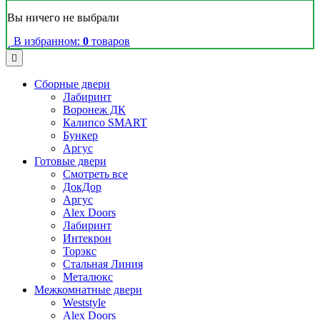
Вы ничего не выбрали
В избранном:
0
товаров
Сборные двери
Лабиринт
Воронеж ДК
Калипсо SMART
Бункер
Аргус
Готовые двери
Смотреть все
ДокДор
Аргус
Alex Doors
Лабиринт
Интекрон
Торэкс
Стальная Линия
Металюкс
Межкомнатные двери
Weststyle
Alex Doors