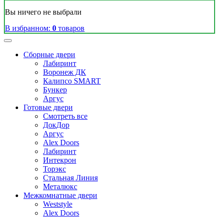
Вы ничего не выбрали
В избранном:
0
товаров
Сборные двери
Лабиринт
Воронеж ДК
Калипсо SMART
Бункер
Аргус
Готовые двери
Смотреть все
ДокДор
Аргус
Alex Doors
Лабиринт
Интекрон
Торэкс
Стальная Линия
Металюкс
Межкомнатные двери
Weststyle
Alex Doors