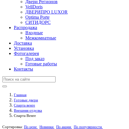
Двери Регионов
VellDoris
ДВЕРИПРО LUXOR
Optima Porte
СИТИДОРС
Распродажа
Входные
Межкомнатные
Доставка
Установка
Фотогалерея
Под заказ
Готовые работы
Контакты
Главная
Готовые двери
Спарта венге
Внешняя отделка
Спарта Венге
Сортировка:
По цене
Новинки
По акции
По популярности