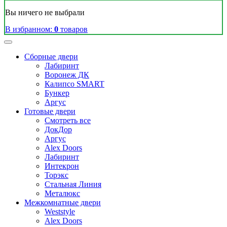
Вы ничего не выбрали
В избранном:
0
товаров
Сборные двери
Лабиринт
Воронеж ДК
Калипсо SMART
Бункер
Аргус
Готовые двери
Смотреть все
ДокДор
Аргус
Alex Doors
Лабиринт
Интекрон
Торэкс
Стальная Линия
Металюкс
Межкомнатные двери
Weststyle
Alex Doors