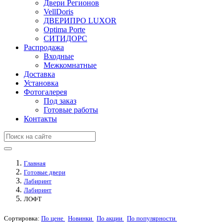
Двери Регионов
VellDoris
ДВЕРИПРО LUXOR
Optima Porte
СИТИДОРС
Распродажа
Входные
Межкомнатные
Доставка
Установка
Фотогалерея
Под заказ
Готовые работы
Контакты
Главная
Готовые двери
Лабиринт
Лабиринт
ЛОФТ
Сортировка:
По цене
Новинки
По акции
По популярности