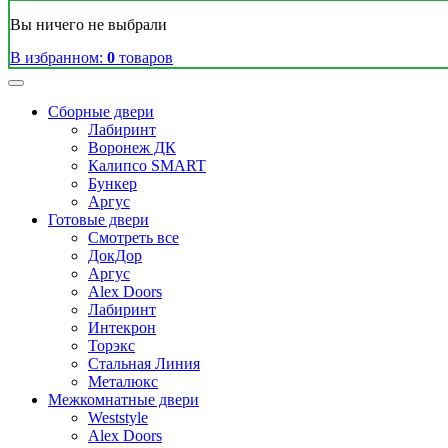
Вы ничего не выбрали
В избранном:
0
товаров
Сборные двери
Лабиринт
Воронеж ДК
Калипсо SMART
Бункер
Аргус
Готовые двери
Смотреть все
ДокДор
Аргус
Alex Doors
Лабиринт
Интекрон
Торэкс
Стальная Линия
Металюкс
Межкомнатные двери
Weststyle
Alex Doors